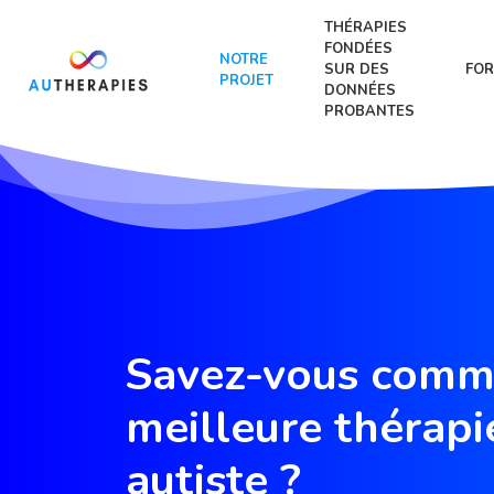
THÉRAPIES
FONDÉES
NOTRE
SUR DES
FOR
PROJET
DONNÉES
PROBANTES
Savez-vous comme
meilleure thérapi
autiste ?