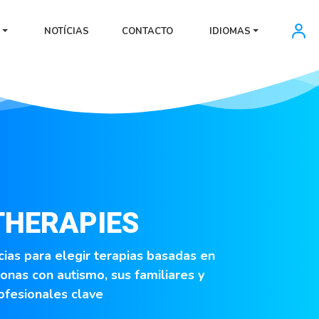
NOTÍCIAS
CONTACTO
IDIOMAS
THERAPIES
as para elegir terapias basadas en
onas con autismo, sus familiares y
ofesionales clave