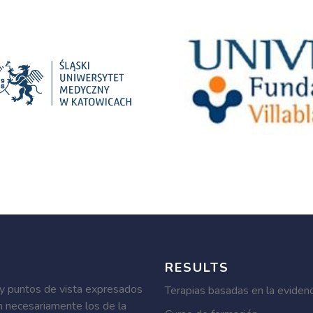
RESULTS
 y puntos de vista expresados
Terapias basadas en la evidenc
n necesariamente los de la