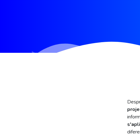
Despr
proj
inform
s'ap
difere