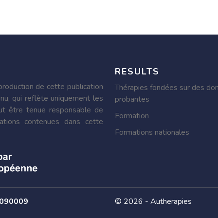
RESULTS
roduction de cette publication
Thérapies fondées sur des do
nu, qui reflète uniquement les
probantes
ut être tenue responsable de
Formation
ormations contenues dans cette
Formations nationales
0090009
© 2026 - Autherapies