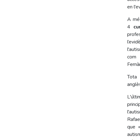
en l'e
A més
4
cu
profe
l’evi
l'aut
com d
Fernà
Tota 
anglès
L'últ
princ
l'aut
Rafae
que «
autis