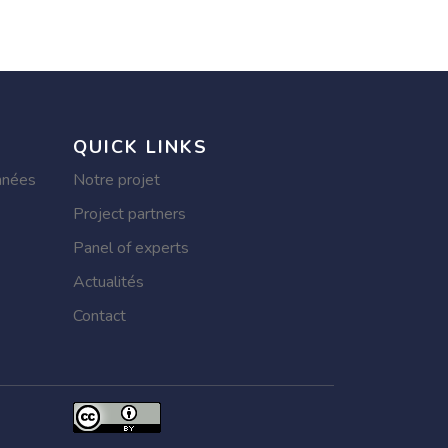
QUICK LINKS
nnées
Notre projet
Project partners
Panel of experts
Actualités
Contact