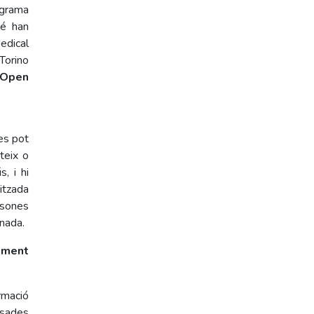
grama
bé han
edical
Torino
 Open
es pot
teix o
, i hi
itzada
rsones
anada.
lment
rmació
asades