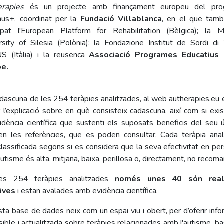
rapies
és un projecte amb finançament europeu del pro
us+, coordinat per la
Fundació Villablanca
, en el que tam
cipat l'European Platform for Rehabilitation (Bèlgica); la M
rsity of Silesia (Polònia); la Fondazione Institut de Sordi di 
 (Itàlia) i la reusenca
Associació Programes Educatius
pe.
dascuna de les 254 teràpies analitzades, al web autherapies.eu 
r l’explicació sobre en què consisteix cadascuna, així com si exis
idència científica que sustenti els suposats beneficis del seu ús
en les referències, que es poden consultar. Cada teràpia anal
classificada segons si es considera que la seva efectivitat en pe
utisme és alta, mitjana, baixa, perillosa o, directament, no recom
es 254 teràpies analitzades
només unes 40 són rea
tives
i estan avalades amb evidència científica.
ta base de dades neix com un espai viu i obert, per d’oferir info
sible i actualitzada sobre teràpies relacionades amb l'autisme, b