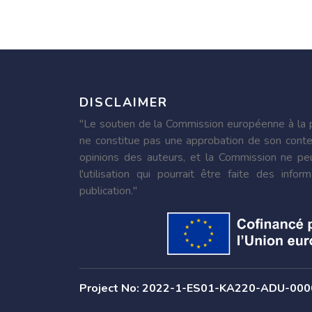
DISCLAIMER
"Le soutien de la Commission européenne à la p
ne constitue pas une approbation de son conte
opinions des auteurs, et la Commission ne pe
l'utilisation qui pourrait être faite des inf
publication."
Project No: 2022-1-ES01-KA220-ADU-00