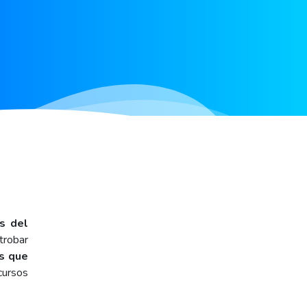
ts del
trobar
s que
cursos