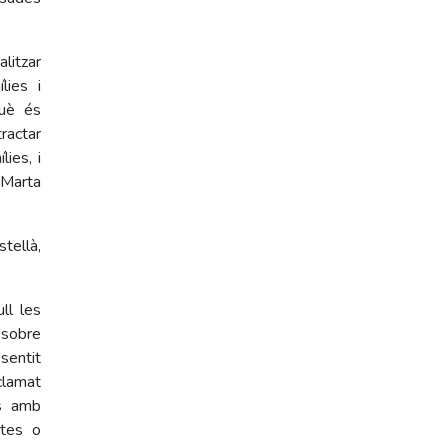
litzar
lies i
què és
ractar
ies, i
 Marta
tellà,
ll les
 sobre
sentit
clamat
es amb
ctes o