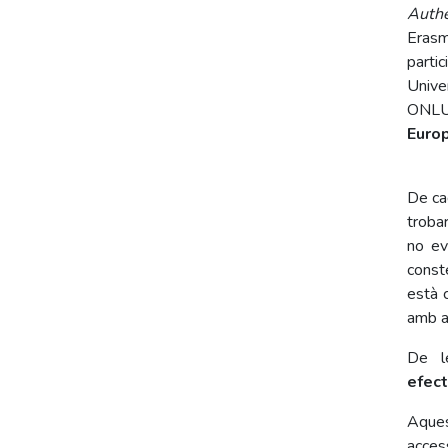
Authe
Erasm
parti
Unive
ONLUS
Euro
De ca
troba
no ev
const
està 
amb a
De l
efec
Aques
acces