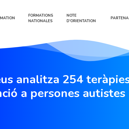
FORMATIONS
NOTE
MATION
PARTENA
NATIONALES
D'ORIENTATION
us analitza 254 teràpies
nció a persones autistes