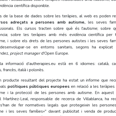
vidència científica disponible.
 de la base de dades sobre les teràpies, al web es poden rea
rsos adreçats a persones amb autisme,
les seves famí
ssionals. Els cursos tracten sobre què és l'autisme; sobre 
dència; sobre les teràpies amb més evidència científica per t
isme, i sobre els drets de les persones autistes i les seves famíl
esenvolupar-se en entorns sanitaris, segons ha explicat
ndez,
project manager
d'Open Europe.
la informació d’autherapies.eu està en 6 idiomes: català, cas
, francès, italià i polonès.
im producte resultant del projecte ha estat un informe que recu
ipals
polítiques públiques europees
en relació a les teràpies
isme i la protecció de les persones amb autisme. En aquest 
l Martínez-Leal, responsable de recerca de Villablanca, ha re
s'han de fer normatives legals que protegeixin les person
me i les seves famílies»" davant publicitat i venda de produ