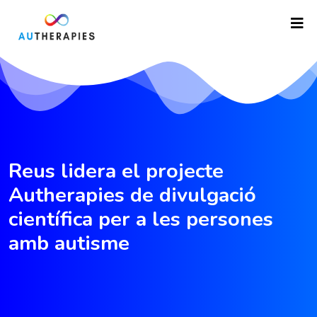
Reus lidera el projecte
Autherapies de divulgació
científica per a les persones
amb autisme