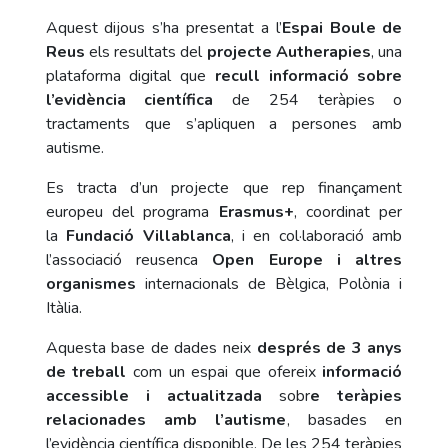
Aquest dijous s’ha presentat a l’
Espai Boule de
Reus
els resultats del
projecte Autherapies
, una
plataforma digital que
recull informació sobre
l’evidència científica
de 254 teràpies o
tractaments que s’apliquen a persones amb
autisme.
Es tracta d’un projecte que rep finançament
europeu del programa
Erasmus+
, coordinat per
la
Fundació Villablanca
, i en col·laboració amb
l’associació reusenca
Open Europe i altres
organismes
internacionals de Bèlgica, Polònia i
Itàlia.
Aquesta base de dades neix
després de 3 anys
de treball
com un espai que ofereix
informació
accessible i actualitzada
sobr
e teràpies
relacionades amb l’autisme
, basades en
l’evidència científica disponible. De les 254 teràpies