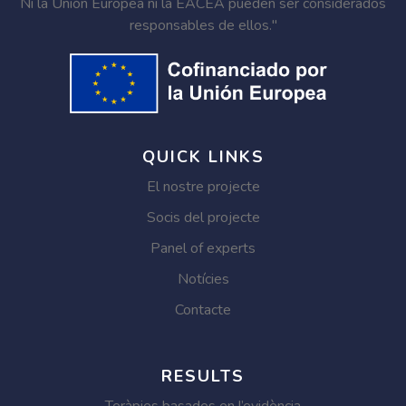
Ni la Unión Europea ni la EACEA pueden ser considerados
responsables de ellos."
QUICK LINKS
El nostre projecte
Socis del projecte
Panel of experts
Notícies
Contacte
RESULTS