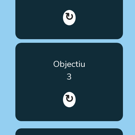
↻
Conscienciar sobre l'existència d'eines formatives i
Objectiu
estimular el pensament crític a nivell europeu en
l'ús de teràpies per a l'autisme.
3
↻