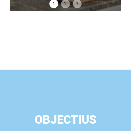
1
2
3
OBJECTIUS