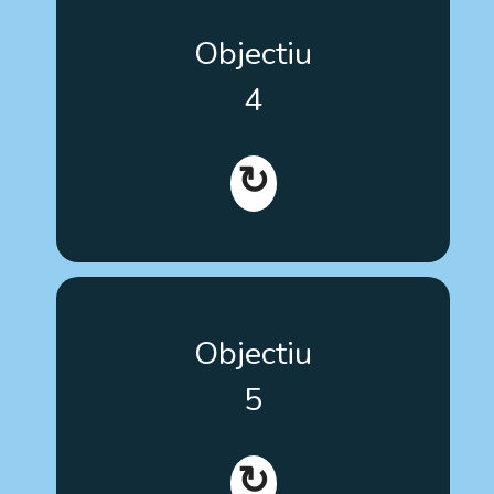
Contribuir a la inclusió i participació de les
Objectiu
persones amb autisme en la presa de decisions
sobre els seus propis processos terapèutics.
4
↻
Promoure la incorporació de decisions sobre
Objectiu
teràpies basada en l'evidència en els currículums
de formació del personal sanitari i educatiu d'arreu
5
d'Europa.
↻