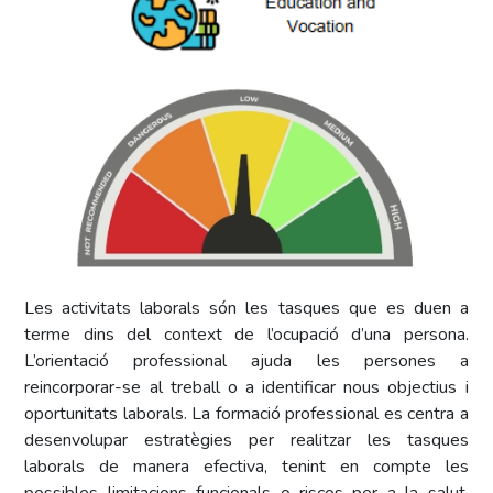
+
/".
This
shortcut
activates
the
screen
reader
to
help
you
Les activitats laborals són les tasques que es duen a
navigate
terme dins del context de l’ocupació d’una persona.
and
L’orientació professional ajuda les persones a
interact
reincorporar-se al treball o a identificar nous objectius i
with
oportunitats laborals. La formació professional es centra a
the
desenvolupar estratègies per realitzar les tasques
content.
laborals de manera efectiva, tenint en compte les
possibles limitacions funcionals o riscos per a la salut.