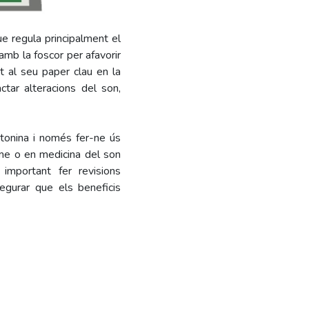
e regula principalment el
amb la foscor per afavorir
ut al seu paper clau en la
ctar alteracions del son,
atonina i només fer-ne ús
sme o en medicina del son
 important fer revisions
segurar que els beneficis