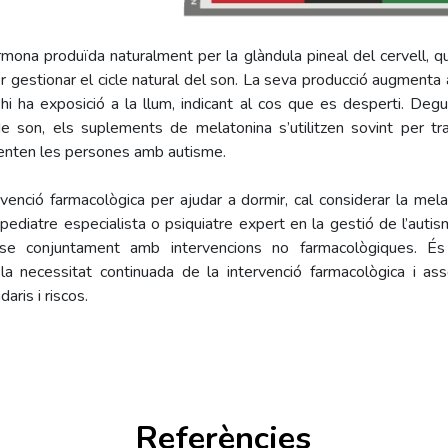
mona produïda naturalment per la glàndula pineal del cervell, qu
per gestionar el cicle natural del son. La seva producció augmenta 
hi ha exposició a la llum, indicant al cos que es desperti. Deg
e son, els suplements de melatonina s’utilitzen sovint per tra
enten les persones amb autisme.
rvenció farmacològica per ajudar a dormir, cal considerar la mel
pediatre especialista o psiquiatre expert en la gestió de l’auti
ar-se conjuntament amb intervencions no farmacològiques. És
la necessitat continuada de la intervenció farmacològica i as
aris i riscos.
Referències