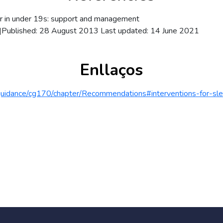
r in under 19s: support and management
70]Published: 28 August 2013 Last updated: 14 June 2021
Enllaços
/guidance/cg170/chapter/Recommendations#interventions-for-s