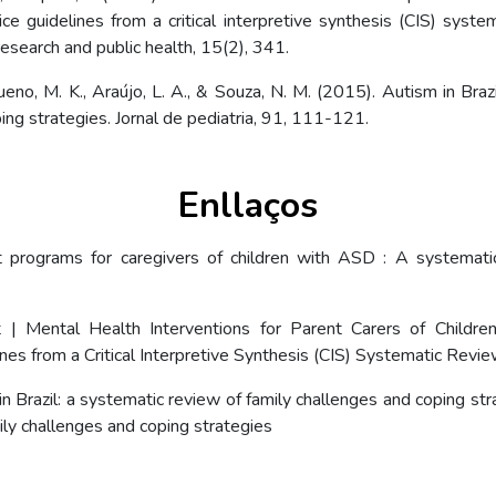
ce guidelines from a critical interpretive synthesis (CIS) system
research and public health, 15(2), 341.
ueno, M. K., Araújo, L. A., & Souza, N. M. (2015). Autism in Braz
ing strategies. Jornal de pediatria, 91, 111-121.
Enllaços
t programs for caregivers of children with ASD : A systematic
 | Mental Health Interventions for Parent Carers of Childre
ines from a Critical Interpretive Synthesis (CIS) Systematic Revie
in Brazil: a systematic review of family challenges and coping stra
ily challenges and coping strategies