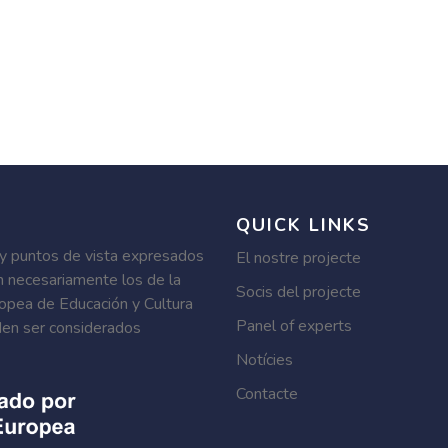
QUICK LINKS
 y puntos de vista expresados
El nostre projecte
n necesariamente los de la
Socis del projecte
ropea de Educación y Cultura
Panel of experts
en ser considerados
Notícies
Contacte