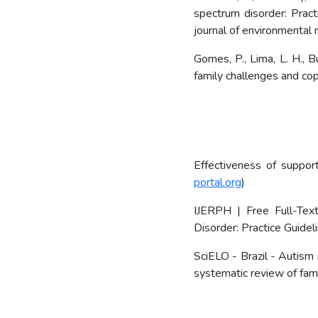
spectrum disorder: Practi
journal of environmental 
Gomes, P., Lima, L. H., B
family challenges and cop
Effectiveness of suppor
portal.org
)
IJERPH | Free Full-Text
Disorder: Practice Guidel
SciELO - Brazil - Autism 
systematic review of fam