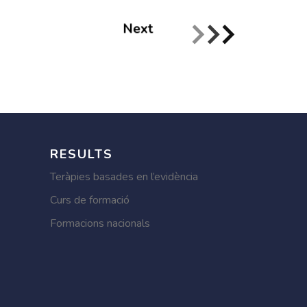
Next
RESULTS
Teràpies basades en l’evidència
Curs de formació
Formacions nacionals