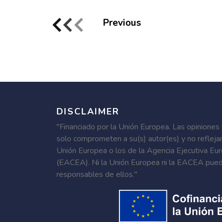
Previous
DISCLAIMER
"Financiado por la Unión Europea. Las opiniones
solo comprometen a su(s) autor(es) y no refleja
Unión Europea o los de la Agencia Ejecutiva Eu
(EACEA). Ni la Unión Europea ni la EACEA pued
responsables de ellos."