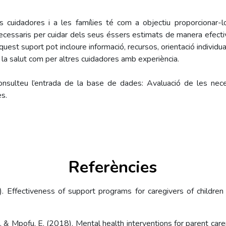
s cuidadores i a les famílies té com a objectiu proporcionar-l
 necessaris per cuidar dels seus éssers estimats de manera efecti
quest suport pot incloure informació, recursos, orientació individua
 la salut com per altres cuidadores amb experiència.
onsulteu l’entrada de la base de dades: Avaluació de les nec
es.
Referències
). Effectiveness of support programs for caregivers of childre
, & Mpofu, E. (2018). Mental health interventions for parent carer