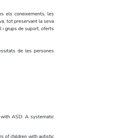
os els coneixements, les
va, tot preservant la seva
l i grups de suport, oferts
essitats de les persones
n with ASD: A systematic
s of children with autistic