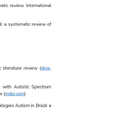
atic review. International
il: a systematic review of
 literature review (
diva-
n with Autistic Spectrum
w (
mdpi.com
)
tegies Autism in Brazil: a