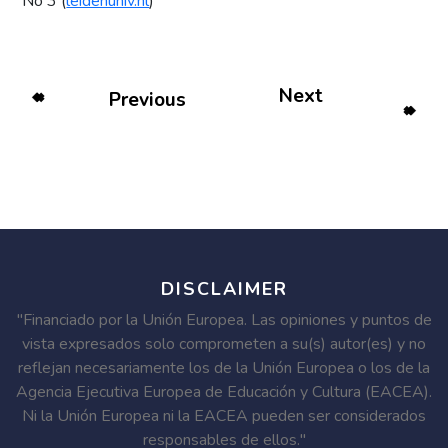
No 3 (
leidenuniv.nl
)
Next
Previous
DISCLAIMER
"Financiado por la Unión Europea. Las opiniones y puntos de
vista expresados solo comprometen a su(s) autor(es) y no
reflejan necesariamente los de la Unión Europea o los de la
Agencia Ejecutiva Europea de Educación y Cultura (EACEA).
Ni la Unión Europea ni la EACEA pueden ser considerados
responsables de ellos."