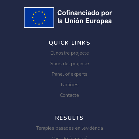
QUICK LINKS
El nostre projecte
Socis del projecte
Panel of experts
Notícies
Contacte
RESULTS
Teràpies basades en l’evidència
Curs de formació