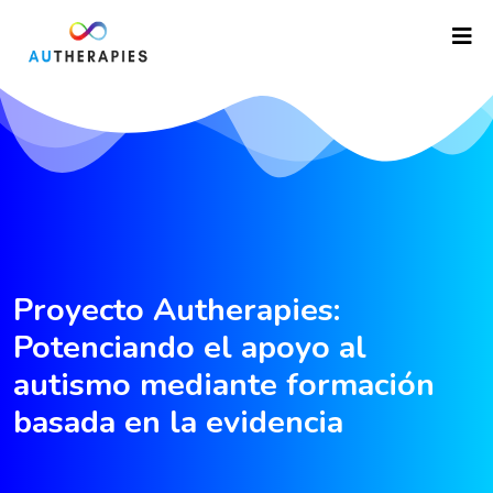
Proyecto Autherapies:
Potenciando el apoyo al
autismo mediante formación
basada en la evidencia