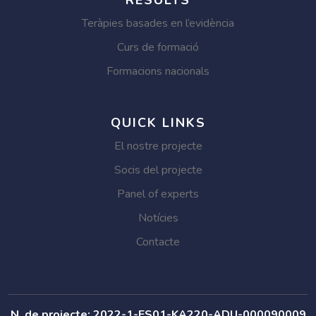
RESULTS
Teràpies basades en l’evidència
Curs de formació
Formacions nacionals
QUICK LINKS
El nostre projecte
Socis del projecte
Panel of experts
Notícies
Contacte
N. de projecte: 2022-1-ES01-KA220-ADU-000090009