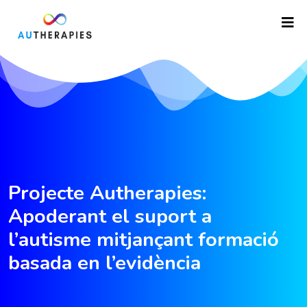
Projecte Autherapies:
Apoderant el suport a
l’autisme mitjançant formació
basada en l’evidència