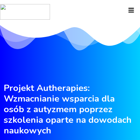
Projekt Autherapies:
Wzmacnianie wsparcia dla
osób z autyzmem poprzez
szkolenia oparte na dowodach
naukowych