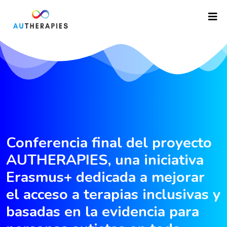
Conferencia final del proyecto
AUTHERAPIES, una iniciativa
Erasmus+ dedicada a mejorar
el acceso a terapias inclusivas y
basadas en la evidencia para