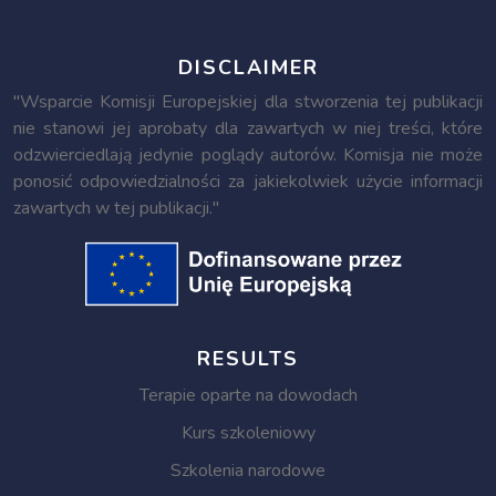
DISCLAIMER
"Wsparcie Komisji Europejskiej dla stworzenia tej publikacji
nie stanowi jej aprobaty dla zawartych w niej treści, które
odzwierciedlają jedynie poglądy autorów. Komisja nie może
ponosić odpowiedzialności za jakiekolwiek użycie informacji
zawartych w tej publikacji."
RESULTS
Terapie oparte na dowodach
Kurs szkoleniowy
Szkolenia narodowe