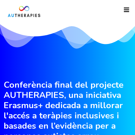
Conferència final del projecte
AUTHERAPIES, una iniciativa
Erasmus+ dedicada a millorar
l'accés a teràpies inclusives i
basades en l’evidència per a