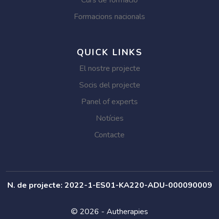
Curs de formació
Formacions nacionals
QUICK LINKS
El nostre projecte
Socis del projecte
Panel of experts
Notícies
Contacte
N. de projecte: 2022-1-ES01-KA220-ADU-000090009
© 2026 - Autherapies