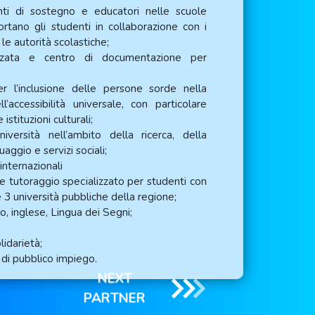
nti di sostegno e educatori nelle scuole
rtano gli studenti in collaborazione con i
e le autorità scolastiche;
lizzata e centro di documentazione per
;
er l’inclusione delle persone sorde nella
l’accessibilità universale, con particolare
istituzioni culturali;
versità nell’ambito della ricerca, della
uaggio e servizi sociali;
internazionali
utoraggio specializzato per studenti con
lle 3 università pubbliche della regione;
ano, inglese, Lingua dei Segni;
idarietà;
 di pubblico impiego.
NEXT
PARTNER