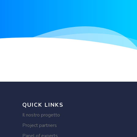
QUICK LINKS
Il nostro progetto
Project partners
Panel of experts