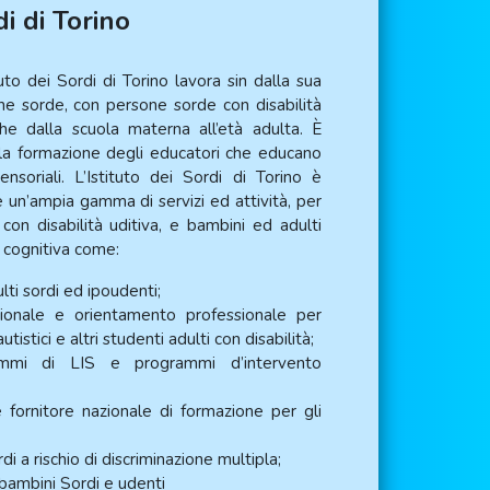
di di Torino
uto dei Sordi di Torino lavora sin dalla sua
ne sorde, con persone sorde con disabilità
he dalla scuola materna all’età adulta. È
la formazione degli educatori che educano
ensoriali. L’Istituto dei Sordi di Torino è
ce un’ampia gamma di servizi ed attività, per
on disabilità uditiva, e bambini ed adulti
 e cognitiva come:
lti sordi ed ipoudenti;
ionale e orientamento professionale per
autistici e altri studenti adulti con disabilità;
ammi di LIS e programmi d’intervento
 fornitore nazionale di formazione per gli
di a rischio di discriminazione multipla;
bambini Sordi e udenti