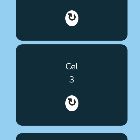
↻
Zwiększenie świadomości istnienia narzędzi
Cel
szkoleniowych, kształtowanie krytycznego myślenia
na poziomie europejskim oraz promowanie
3
korzystania z terapii dla osób z autyzmem.
↻