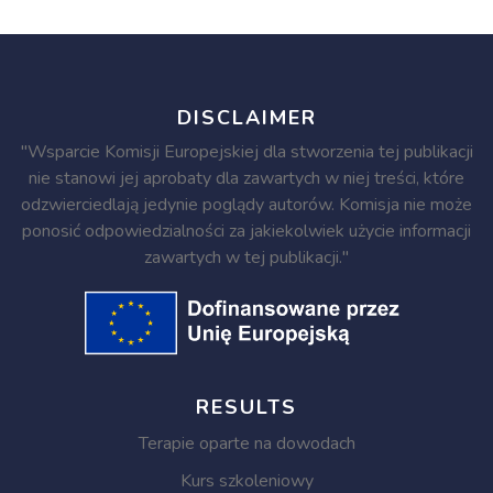
DISCLAIMER
"Wsparcie Komisji Europejskiej dla stworzenia tej publikacji
nie stanowi jej aprobaty dla zawartych w niej treści, które
odzwierciedlają jedynie poglądy autorów. Komisja nie może
ponosić odpowiedzialności za jakiekolwiek użycie informacji
zawartych w tej publikacji."
RESULTS
Terapie oparte na dowodach
Kurs szkoleniowy