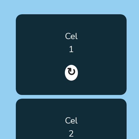
Poprawa kompetencji osób z autyzmem, ich rodzin
Cel
oraz profesjonalistów, zarówno w trakcie szkolenia,
jak i w działaniach praktycznych oraz podczas
1
wyboru terapii i interwencji opartych na dowodach
naukowych.
↻
Opracowanie narzędzi szkoleniowych
Cel
odpowiadających na potrzeby użytkownika.
2