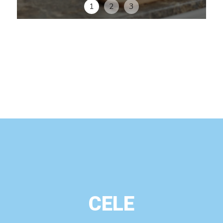
1
2
3
CELE