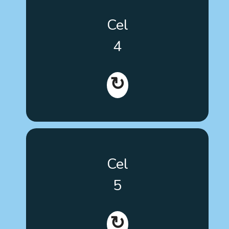
Przyczynienie się do włączania osób z autyzmem w
Cel
uczestnictwo w podejmowaniu decyzji o ich
własnym procesie terapeutycznym.
4
↻
Promowanie włączenia w proces podejmowania
Cel
decyzji opartych na dowodach naukowych, które
dotyczą terapii ujętych w programach
5
szkoleniowych personelu służby zdrowia i
edukacyjnego w całej Europie.
↻