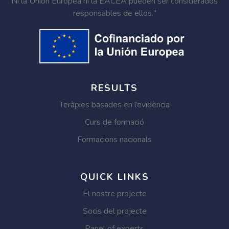
Ni la Unión Europea ni la EACEA pueden ser considerados
responsables de ellos."
RESULTS
Teràpies basades en l’evidència
Curs de formació
Formacions nacionals
QUICK LINKS
El nostre projecte
Socis del projecte
Panel of experts