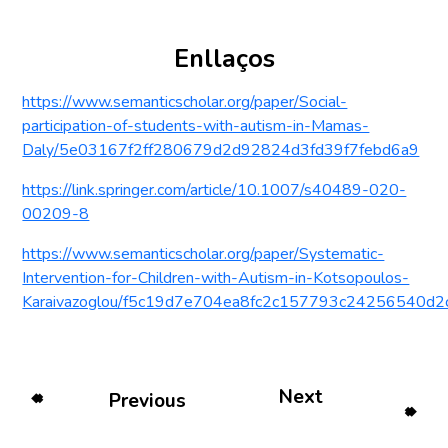
Enllaços
https://www.semanticscholar.org/paper/Social-
participation-of-students-with-autism-in-Mamas-
Daly/5e03167f2ff280679d2d92824d3fd39f7febd6a9
https://link.springer.com/article/10.1007/s40489-020-
00209-8
https://www.semanticscholar.org/paper/Systematic-
Intervention-for-Children-with-Autism-in-Kotsopoulos-
Karaivazoglou/f5c19d7e704ea8fc2c157793c24256540d2c
Next
Previous