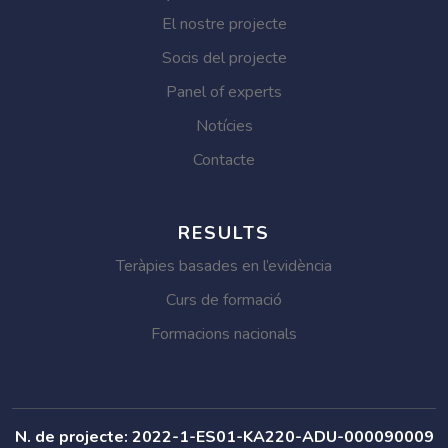
El nostre projecte
Socis del projecte
Panel of experts
Notícies
Contacte
RESULTS
Teràpies basades en l’evidència
Curs de formació
Formacions nacionals
N. de projecte: 2022-1-ES01-KA220-ADU-000090009